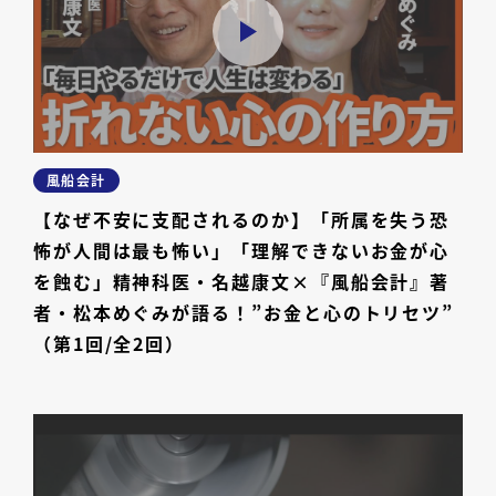
風船会計
【なぜ不安に支配されるのか】「所属を失う恐
怖が人間は最も怖い」「理解できないお金が心
を蝕む」精神科医・名越康文×『風船会計』著
者・松本めぐみが語る！”お金と心のトリセツ”
（第1回/全2回）